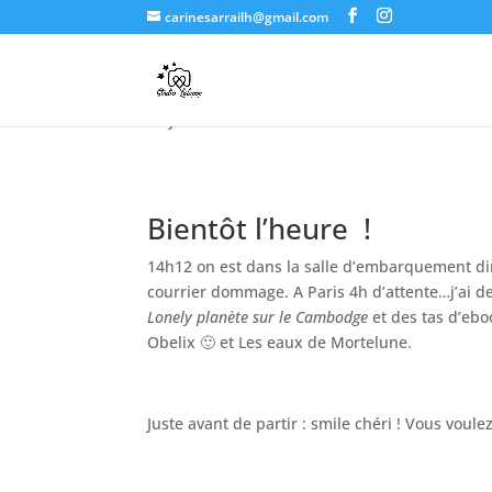
carinesarrailh@gmail.com
On part au Cambodge
21 janvier 2018
Bientôt l’heure !
14h12 on est dans la salle d’embarquement dir
courrier dommage. A Paris 4h d’attente…j’ai de 
Lonely planète sur le Cambodge
et des tas d’eboo
Obelix 🙂 et Les eaux de Mortelune.
Juste avant de partir : smile chéri ! Vous voule