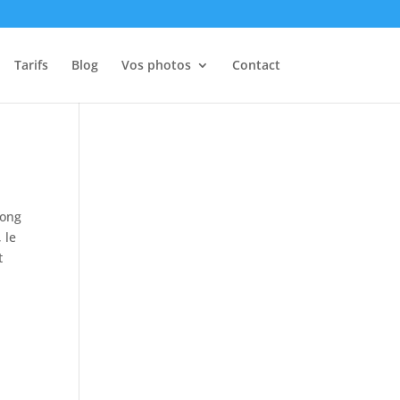
Tarifs
Blog
Vos photos
Contact
long
 le
t