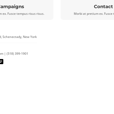
Campaigns
Contact
m ex. Fusce tempus risus risus.
Morbi at pretium ex. Fusce 
d, Schenectady, New York
om | (518) 399-1901