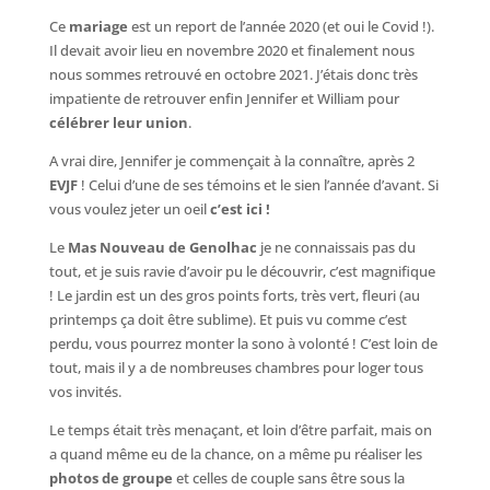
Ce
mariage
est un report de l’année 2020 (et oui le Covid !).
Il devait avoir lieu en novembre 2020 et finalement nous
nous sommes retrouvé en octobre 2021. J’étais donc très
impatiente de retrouver enfin Jennifer et William pour
célébrer leur union
.
A vrai dire, Jennifer je commençait à la connaître, après 2
EVJF
! Celui d’une de ses témoins et le sien l’année d’avant. Si
vous voulez jeter un oeil
c’est ici !
Le
Mas Nouveau de Genolhac
je ne connaissais pas du
tout, et je suis ravie d’avoir pu le découvrir, c’est magnifique
! Le jardin est un des gros points forts, très vert, fleuri (au
printemps ça doit être sublime). Et puis vu comme c’est
perdu, vous pourrez monter la sono à volonté ! C’est loin de
tout, mais il y a de nombreuses chambres pour loger tous
vos invités.
Le temps était très menaçant, et loin d’être parfait, mais on
a quand même eu de la chance, on a même pu réaliser les
photos de groupe
et celles de couple sans être sous la