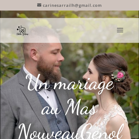
carinesarrailh@gmail.com
Un mariage
au Mas
NouveauGenol