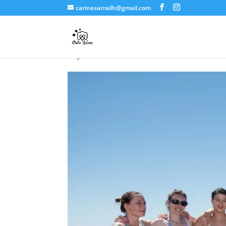
carinesarrailh@gmail.com
EVJF Agathe | Grande
11 juillet 2016