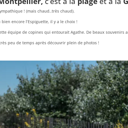
Montpellier,
c’est à la
plage
et à la
G
 sympathique ! (mais chaud..très chaud).
bien encore l’Espiguette, il y a le choix !
te équipe de copines qui entourait Agathe. De beaux souvenirs assu
t très peu de temps après découvrir plein de photos !