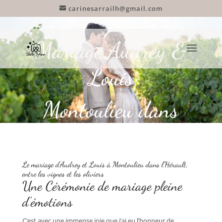
carinesarrailh@gmail.com
Mariage Audrey &
Louis
Montoulieu dans
l’Hérault
Le mariage d’Audrey et Louis à Montoulieu dans l’Hérault,
entre les vignes et les oliviers
Une Cérémonie de mariage pleine
d’émotions
C’est avec une immense joie que j’ai eu l’honneur de